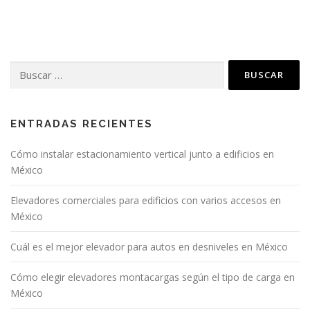
v
e
g
a
Buscar:
c
i
ó
n
ENTRADAS RECIENTES
d
Cómo instalar estacionamiento vertical junto a edificios en
e
México
e
n
Elevadores comerciales para edificios con varios accesos en
t
México
r
Cuál es el mejor elevador para autos en desniveles en México
a
d
Cómo elegir elevadores montacargas según el tipo de carga en
a
México
s