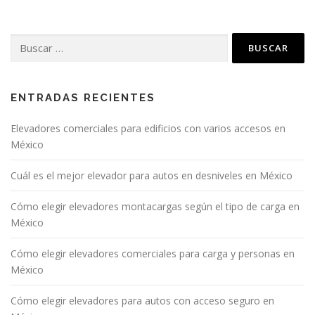
g
a
Buscar:
c
i
ó
n
ENTRADAS RECIENTES
d
Elevadores comerciales para edificios con varios accesos en
e
México
e
n
Cuál es el mejor elevador para autos en desniveles en México
t
Cómo elegir elevadores montacargas según el tipo de carga en
r
México
a
d
Cómo elegir elevadores comerciales para carga y personas en
a
México
s
Cómo elegir elevadores para autos con acceso seguro en