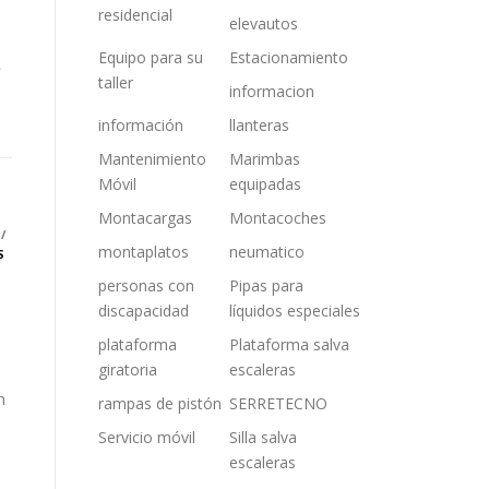
residencial
elevautos
Equipo para su
Estacionamiento
»
taller
informacion
información
llanteras
Mantenimiento
Marimbas
Móvil
equipadas
Montacargas
Montacoches
/
montaplatos
neumatico
S
personas con
Pipas para
discapacidad
líquidos especiales
plataforma
Plataforma salva
giratoria
escaleras
n
rampas de pistón
SERRETECNO
Servicio móvil
Silla salva
escaleras