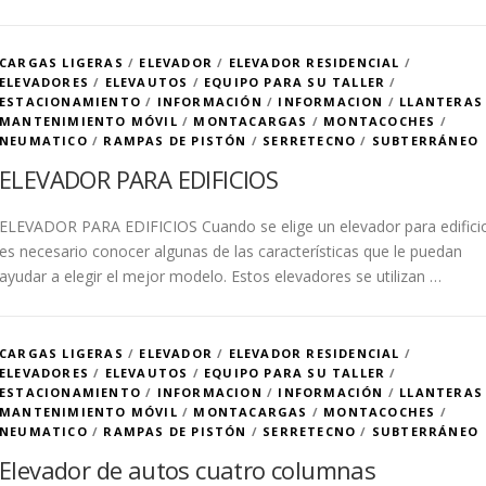
CARGAS LIGERAS
/
ELEVADOR
/
ELEVADOR RESIDENCIAL
/
ELEVADORES
/
ELEVAUTOS
/
EQUIPO PARA SU TALLER
/
ESTACIONAMIENTO
/
INFORMACIÓN
/
INFORMACION
/
LLANTERAS
MANTENIMIENTO MÓVIL
/
MONTACARGAS
/
MONTACOCHES
/
NEUMATICO
/
RAMPAS DE PISTÓN
/
SERRETECNO
/
SUBTERRÁNEO
ELEVADOR PARA EDIFICIOS
ELEVADOR PARA EDIFICIOS Cuando se elige un elevador para edifici
es necesario conocer algunas de las características que le puedan
ayudar a elegir el mejor modelo. Estos elevadores se utilizan …
CARGAS LIGERAS
/
ELEVADOR
/
ELEVADOR RESIDENCIAL
/
ELEVADORES
/
ELEVAUTOS
/
EQUIPO PARA SU TALLER
/
ESTACIONAMIENTO
/
INFORMACION
/
INFORMACIÓN
/
LLANTERAS
MANTENIMIENTO MÓVIL
/
MONTACARGAS
/
MONTACOCHES
/
NEUMATICO
/
RAMPAS DE PISTÓN
/
SERRETECNO
/
SUBTERRÁNEO
Elevador de autos cuatro columnas