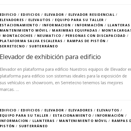
EDIFICIO
/
EDIFICIOS
/
ELEVADOR
/
ELEVADOR RESIDENCIAL
/
ELEVADORES
/
ELEVAUTOS
/
EQUIPO PARA SU TALLER
/
ESTACIONAMIENTO
/
INFORMACION
/
INFORMACIÓN
/
LLANTERAS
MANTENIMIENTO MÓVIL
/
MARIMBAS EQUIPADAS
/
MONTACARGA
/
MONTACOCHES
/
NEUMATICO
/
PERSONAS CON DISCAPACIDAD
/
PLATAFORMA SALVA ESCALERAS
/
RAMPAS DE PISTÓN
/
SERRETECNO
/
SUBTERRÁNEO
Elevador de exhibición para edificio
Elevador en plataforma para edificio Nuestros equipos de Elevador e
plataforma para edificio son sistemas ideales para la exposición de
sus vehículos en showroom, en Serretecno tenemos las mejores
marcas. …
EDIFICIO
/
EDIFICIOS
/
ELEVADOR
/
ELEVADORES
/
ELEVAUTOS
/
EQUIPO PARA SU TALLER
/
ESTACIONAMIENTO
/
INFORMACIÓN
/
INFORMACION
/
LLANTERAS
/
MANTENIMIENTO MÓVIL
/
RAMPAS 
PISTÓN
/
SUBTERRÁNEO