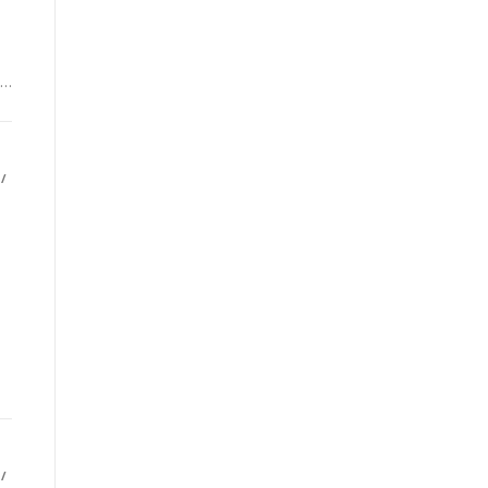
 …
/
/