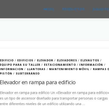
INICIO
PRODUCTOS
SOLICIT
EDIFICIO
/
EDIFICIOS
/
ELEVADOR
/
ELEVADORES
/
ELEVAUTOS
/
EQUIPO PARA SU TALLER
/
ESTACIONAMIENTO
/
INFORMACIÓN
/
INFORMACION
/
LLANTERAS
/
MANTENIMIENTO MÓVIL
/
RAMPAS 
PISTÓN
/
SUBTERRÁNEO
Elevador en rampa para edificio
Elevador en rampa para edificio Un «Elevador en rampa para edificio
es un tipo de ascensor diseñado para transportar personas o cargas
entre diferentes niveles de un edificio utilizando una …