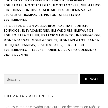
LLANTERAS
,
MANTENIMIENTO MÓVIL
,
MARIMBAS
EQUIPADAS
,
MONTACARGAS
,
MONTACOCHES
,
NEUMATICO
,
PERSONAS CON DISCAPACIDAD
,
PLATAFORMA SALVA
ESCALERAS
,
RAMPAS DE PISTÓN
,
SERRETECNO
,
SUBTERRÁNEO
ETIQUETADO CON
ACCESORIOS
,
CABINAS
,
EDIFICIO
,
EDIFICIOS
,
ELEVACAMIONES
,
ELEVADORES
,
ELEVAUTOS
,
EQUIPO PARA TALLER
,
ESTACIONAMIENTO
,
INFORMACION
,
MONTACARGAS
,
MONTACOCHES
,
MONTAPLATOS
,
RAMPA
DE TIJERA
,
RAMPAS
,
RESIDENCIALES
,
SERRETECNO
,
SUBTERRÁNEO
,
TELECAB
,
TORRE DE CUATRO COLUMNAS
,
UNA COLUMNA
ENTRADAS RECIENTES
Cuál es el mejor elevador para autos en desniveles en México