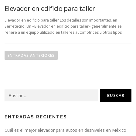
Elevador en edificio para taller
Elevador en edificio para taller Los detalles son importantes, en
Serretecno, Un «Elevador en edificio para taller» generalmente se
refiere a un equipo utilizado en talleres automotrices u otros tipos …
N
a
ENTRADAS ANTERIORES
v
e
g
a
Buscar:
c
i
ó
n
ENTRADAS RECIENTES
d
Cuál es el mejor elevador para autos en desniveles en México
e