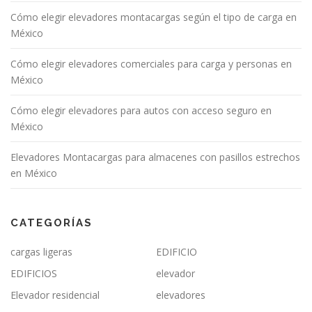
e
Cómo elegir elevadores montacargas según el tipo de carga en
n
México
t
Cómo elegir elevadores comerciales para carga y personas en
r
México
a
d
Cómo elegir elevadores para autos con acceso seguro en
a
México
s
Elevadores Montacargas para almacenes con pasillos estrechos
en México
CATEGORÍAS
cargas ligeras
EDIFICIO
EDIFICIOS
elevador
Elevador residencial
elevadores