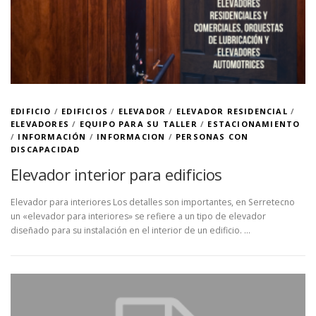
EDIFICIO
/
EDIFICIOS
/
ELEVADOR
/
ELEVADOR RESIDENCIAL
/
ELEVADORES
/
EQUIPO PARA SU TALLER
/
ESTACIONAMIENTO
/
INFORMACIÓN
/
INFORMACION
/
PERSONAS CON
DISCAPACIDAD
Elevador interior para edificios
Elevador para interiores Los detalles son importantes, en Serretecno
un «elevador para interiores» se refiere a un tipo de elevador
diseñado para su instalación en el interior de un edificio. …