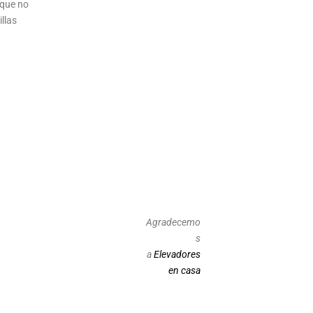
 que no
illas
Agradecemo
s
a
Elevadores
en casa