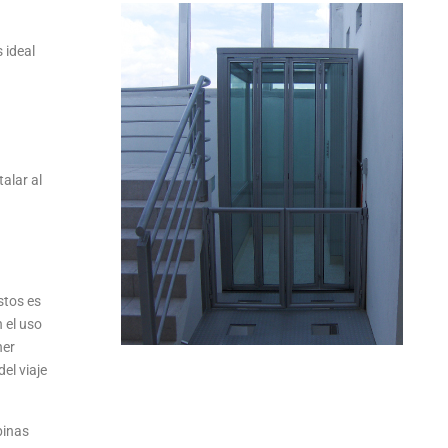
 ideal
alar al
estos es
 el uso
ner
el viaje
binas