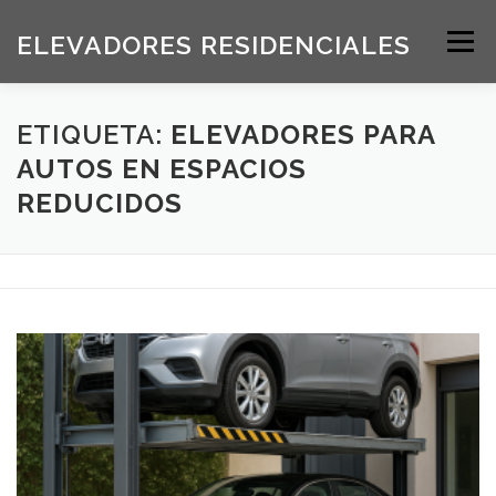
Saltar
al
ELEVADORES RESIDENCIALES
Menú
contenido
INICIO
PRODUCTOS
ETIQUETA:
ELEVADORES PARA
AUTOS EN ESPACIOS
REDUCIDOS
SOLICITE UNA COTIZACIÓN
BLOG
ACERCA DE NOSOTROS