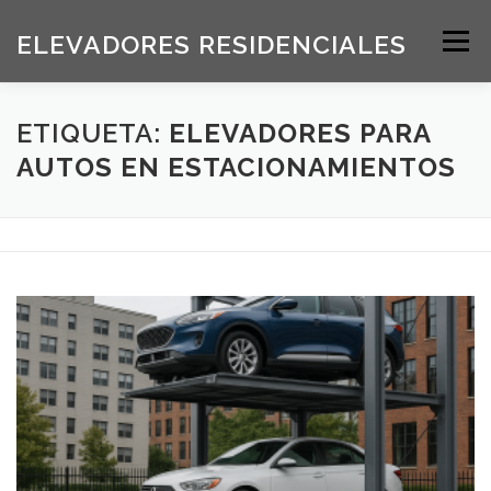
Saltar
al
ELEVADORES RESIDENCIALES
Menú
contenido
INICIO
PRODUCTOS
ETIQUETA:
ELEVADORES PARA
AUTOS EN ESTACIONAMIENTOS
SOLICITE UNA COTIZACIÓN
BLOG
ACERCA DE NOSOTROS