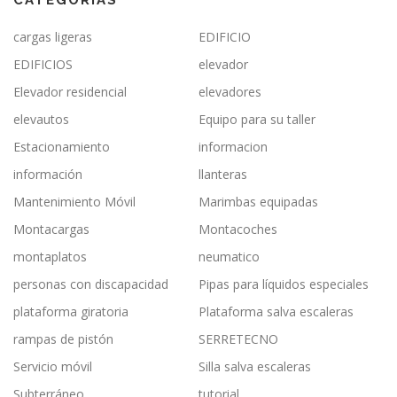
cargas ligeras
EDIFICIO
EDIFICIOS
elevador
Elevador residencial
elevadores
elevautos
Equipo para su taller
Estacionamiento
informacion
información
llanteras
Mantenimiento Móvil
Marimbas equipadas
Montacargas
Montacoches
montaplatos
neumatico
personas con discapacidad
Pipas para líquidos especiales
plataforma giratoria
Plataforma salva escaleras
rampas de pistón
SERRETECNO
Servicio móvil
Silla salva escaleras
Subterráneo
tutorial