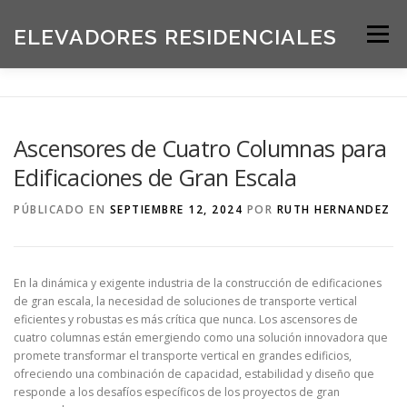
Saltar
al
ELEVADORES RESIDENCIALES
Menú
contenido
INICIO
PRODUCTOS
Ascensores de Cuatro Columnas para
Edificaciones de Gran Escala
SOLICITE UNA COTIZACIÓN
BLOG
PÚBLICADO EN
SEPTIEMBRE 12, 2024
POR
RUTH HERNANDEZ
ACERCA DE NOSOTROS
En la dinámica y exigente industria de la construcción de edificaciones
de gran escala, la necesidad de soluciones de transporte vertical
eficientes y robustas es más crítica que nunca. Los ascensores de
cuatro columnas están emergiendo como una solución innovadora que
promete transformar el transporte vertical en grandes edificios,
ofreciendo una combinación de capacidad, estabilidad y diseño que
responde a los desafíos específicos de los proyectos de gran