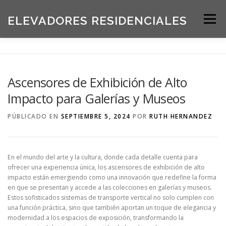
Saltar
al
ELEVADORES RESIDENCIALES
Menú
contenido
INICIO
PRODUCTOS
Ascensores de Exhibición de Alto
Impacto para Galerías y Museos
SOLICITE UNA COTIZACIÓN
BLOG
PÚBLICADO EN
SEPTIEMBRE 5, 2024
POR
RUTH HERNANDEZ
ACERCA DE NOSOTROS
En el mundo del arte y la cultura, donde cada detalle cuenta para
ofrecer una experiencia única, los ascensores de exhibición de alto
impacto están emergiendo como una innovación que redefine la forma
en que se presentan y accede a las colecciones en galerías y museos.
Estos sofisticados sistemas de transporte vertical no solo cumplen con
una función práctica, sino que también aportan un toque de elegancia y
modernidad a los espacios de exposición, transformando la