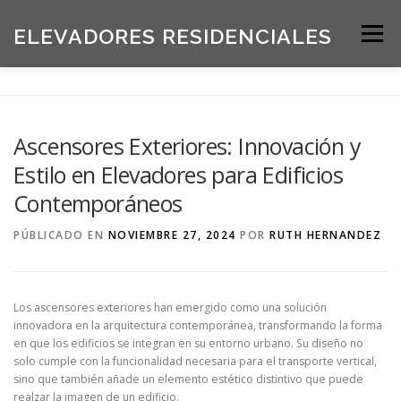
Saltar
al
ELEVADORES RESIDENCIALES
Menú
contenido
INICIO
PRODUCTOS
Ascensores Exteriores: Innovación y
Estilo en Elevadores para Edificios
SOLICITE UNA COTIZACIÓN
BLOG
Contemporáneos
PÚBLICADO EN
NOVIEMBRE 27, 2024
POR
RUTH HERNANDEZ
ACERCA DE NOSOTROS
Los ascensores exteriores han emergido como una solución
innovadora en la arquitectura contemporánea, transformando la forma
en que los edificios se integran en su entorno urbano. Su diseño no
solo cumple con la funcionalidad necesaria para el transporte vertical,
sino que también añade un elemento estético distintivo que puede
realzar la imagen de un edificio.