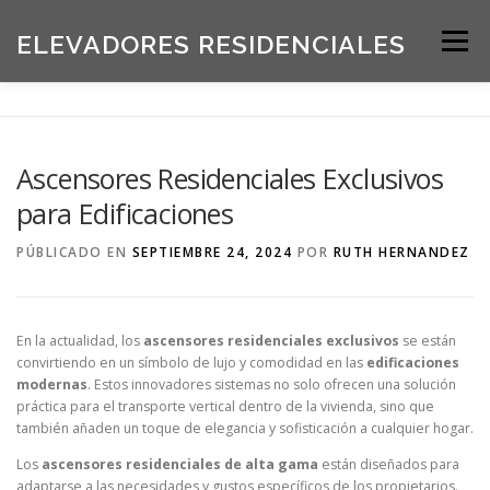
Saltar
al
ELEVADORES RESIDENCIALES
Menú
contenido
INICIO
PRODUCTOS
Ascensores Residenciales Exclusivos
para Edificaciones
SOLICITE UNA COTIZACIÓN
BLOG
PÚBLICADO EN
SEPTIEMBRE 24, 2024
POR
RUTH HERNANDEZ
ACERCA DE NOSOTROS
En la actualidad, los
ascensores residenciales exclusivos
se están
convirtiendo en un símbolo de lujo y comodidad en las
edificaciones
modernas
. Estos innovadores sistemas no solo ofrecen una solución
práctica para el transporte vertical dentro de la vivienda, sino que
también añaden un toque de elegancia y sofisticación a cualquier hogar.
Los
ascensores residenciales de alta gama
están diseñados para
adaptarse a las necesidades y gustos específicos de los propietarios.