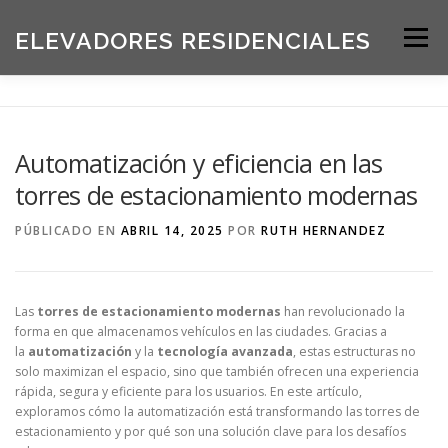
Saltar
al
ELEVADORES RESIDENCIALES
Menú
contenido
INICIO
PRODUCTOS
Automatización y eficiencia en las
torres de estacionamiento modernas
SOLICITE UNA COTIZACIÓN
BLOG
PÚBLICADO EN
ABRIL 14, 2025
POR
RUTH HERNANDEZ
ACERCA DE NOSOTROS
Las
torres de estacionamiento modernas
han revolucionado la
forma en que almacenamos vehículos en las ciudades. Gracias a
la
automatización
y la
tecnología avanzada
, estas estructuras no
solo maximizan el espacio, sino que también ofrecen una experiencia
rápida, segura y eficiente para los usuarios. En este artículo,
exploramos cómo la automatización está transformando las torres de
estacionamiento y por qué son una solución clave para los desafíos