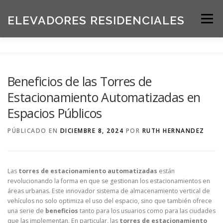
Saltar
al
ELEVADORES RESIDENCIALES
Menú
contenido
INICIO
PRODUCTOS
Beneficios de las Torres de
Estacionamiento Automatizadas en
SOLICITE UNA COTIZACIÓN
BLOG
Espacios Públicos
PÚBLICADO EN
DICIEMBRE 8, 2024
POR
RUTH HERNANDEZ
ACERCA DE NOSOTROS
Las
torres de estacionamiento automatizadas
están
revolucionando la forma en que se gestionan los estacionamientos en
áreas urbanas. Este innovador sistema de almacenamiento vertical de
vehículos no solo optimiza el uso del espacio, sino que también ofrece
una serie de
beneficios
tanto para los usuarios como para las ciudades
que las implementan. En particular, las
torres de estacionamiento