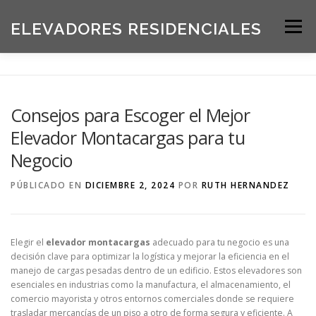
Saltar
al
ELEVADORES RESIDENCIALES
Menú
contenido
INICIO
PRODUCTOS
Consejos para Escoger el Mejor
Elevador Montacargas para tu
SOLICITE UNA COTIZACIÓN
BLOG
Negocio
PÚBLICADO EN
DICIEMBRE 2, 2024
POR
RUTH HERNANDEZ
ACERCA DE NOSOTROS
Elegir el
elevador montacargas
adecuado para tu negocio es una
decisión clave para optimizar la logística y mejorar la eficiencia en el
manejo de cargas pesadas dentro de un edificio. Estos elevadores son
esenciales en industrias como la manufactura, el almacenamiento, el
comercio mayorista y otros entornos comerciales donde se requiere
trasladar mercancías de un piso a otro de forma segura y eficiente. A