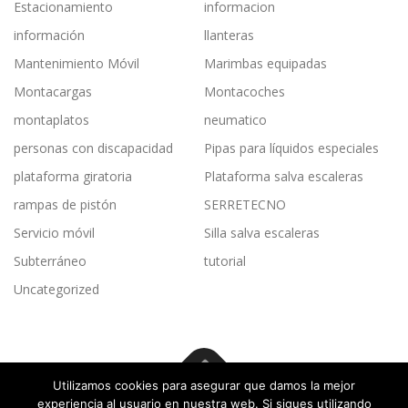
Estacionamiento
informacion
información
llanteras
Mantenimiento Móvil
Marimbas equipadas
Montacargas
Montacoches
montaplatos
neumatico
personas con discapacidad
Pipas para líquidos especiales
plataforma giratoria
Plataforma salva escaleras
rampas de pistón
SERRETECNO
Servicio móvil
Silla salva escaleras
Subterráneo
tutorial
Uncategorized
Utilizamos cookies para asegurar que damos la mejor
experiencia al usuario en nuestra web. Si sigues utilizando