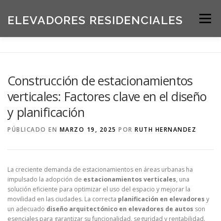
Saltar
al
ELEVADORES RESIDENCIALES
Menú
contenido
INICIO
PRODUCTOS
Construcción de estacionamientos
verticales: Factores clave en el diseño
SOLICITE UNA COTIZACIÓN
BLOG
y planificación
PÚBLICADO EN
MARZO 19, 2025
POR
RUTH HERNANDEZ
ACERCA DE NOSOTROS
La creciente demanda de estacionamientos en áreas urbanas ha
impulsado la adopción de
estacionamientos verticales
, una
solución eficiente para optimizar el uso del espacio y mejorar la
movilidad en las ciudades. La correcta
planificación en elevadores
y
un adecuado
diseño arquitectónico en elevadores de autos
son
esenciales para garantizar su funcionalidad, seguridad y rentabilidad.