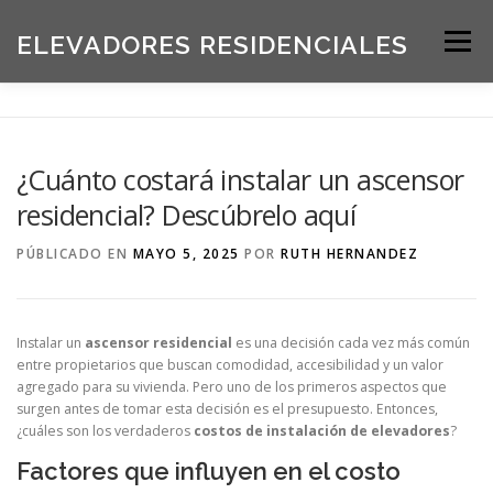
Saltar
al
ELEVADORES RESIDENCIALES
Menú
contenido
INICIO
PRODUCTOS
¿Cuánto costará instalar un ascensor
residencial? Descúbrelo aquí
SOLICITE UNA COTIZACIÓN
BLOG
PÚBLICADO EN
MAYO 5, 2025
POR
RUTH HERNANDEZ
ACERCA DE NOSOTROS
Instalar un
ascensor residencial
es una decisión cada vez más común
entre propietarios que buscan comodidad, accesibilidad y un valor
agregado para su vivienda. Pero uno de los primeros aspectos que
surgen antes de tomar esta decisión es el presupuesto. Entonces,
¿cuáles son los verdaderos
costos de instalación de elevadores
?
Factores que influyen en el costo