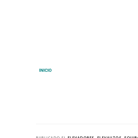
INICIO
PUBLICADO EL
ELEVADORES
,
ELEVAUTOS
,
EQUIP