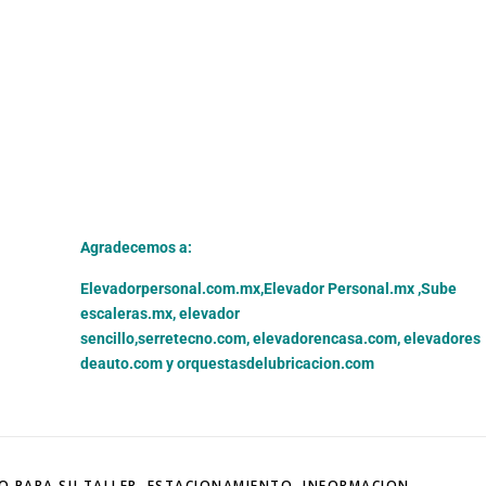
Agradecemos a:
Elevadorpersonal.com.mx
,
Elevador Personal.mx ,
Sube
escaleras.mx
,
elevador
sencillo,
serretecno.com,
elevadorencasa.com,
elevadores
deauto.com
y
orquestasdelubricacion.com
O PARA SU TALLER
,
ESTACIONAMIENTO
,
INFORMACION