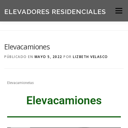
ELEVADORES RESIDENCIALES
Menú
INICIO
PRODUCTOS
Elevacamiones
SOLICITE UNA COTIZACIÓN
BLOG
PÚBLICADO EN
MAYO 5, 2022
POR
LIZBETH VELASCO
ACERCA DE NOSOTROS
Elevacamionetas
Elevacamiones