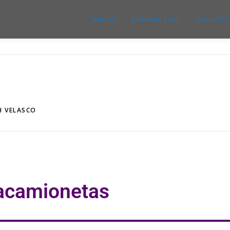
INICIO
PRODUCTOS
SOLICIT
H VELASCO
acamionetas