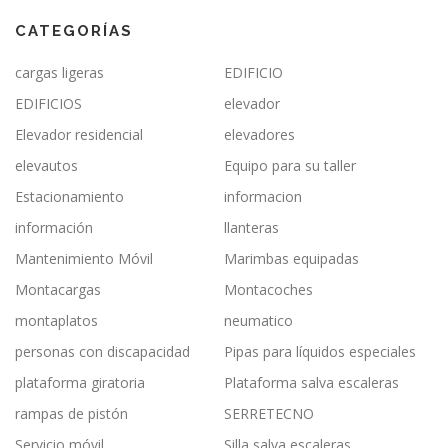
CATEGORÍAS
cargas ligeras
EDIFICIO
EDIFICIOS
elevador
Elevador residencial
elevadores
elevautos
Equipo para su taller
Estacionamiento
informacion
información
llanteras
Mantenimiento Móvil
Marimbas equipadas
Montacargas
Montacoches
montaplatos
neumatico
personas con discapacidad
Pipas para líquidos especiales
plataforma giratoria
Plataforma salva escaleras
rampas de pistón
SERRETECNO
Servicio móvil
Silla salva escaleras