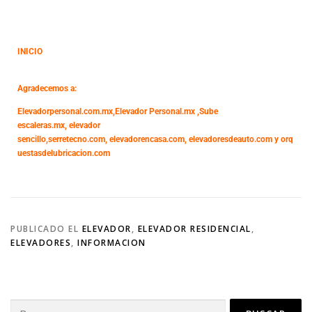
INICIO
Agradecemos a:
Elevadorpersonal.com.mx
,
Elevador Personal.mx ,
Sube
escaleras.mx
,
elevador
sencillo,
serretecno.com,
elevadorencasa.com,
elevadoresdeauto.com
y
orq
uestasdelubricacion.com
PUBLICADO EL
ELEVADOR
,
ELEVADOR RESIDENCIAL
,
ELEVADORES
,
INFORMACION