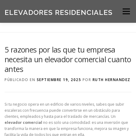
Saltar
al
ELEVADORES RESIDENCIALES
Menú
contenido
INICIO
PRODUCTOS
5 razones por las que tu empresa
necesita un elevador comercial cuanto
SOLICITE UNA COTIZACIÓN
BLOG
antes
PÚBLICADO EN
SEPTIEMBRE 19, 2025
POR
RUTH HERNANDEZ
ACERCA DE NOSOTROS
Si tu negocio opera en un edificio de varios niveles, sabes que subir
escaleras con frecuencia puede convertirse en un obstáculo para
clientes, empleados y hasta para el traslado de mercancías. Un
elevador comercial
no es solo una comodidad: es una inversión que
transforma la manera en que la empresa funciona, mejora su imagen y
facilita la vida de todos los que entran en ella.