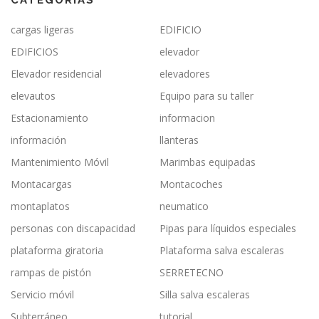
cargas ligeras
EDIFICIO
EDIFICIOS
elevador
Elevador residencial
elevadores
elevautos
Equipo para su taller
Estacionamiento
informacion
información
llanteras
Mantenimiento Móvil
Marimbas equipadas
Montacargas
Montacoches
montaplatos
neumatico
personas con discapacidad
Pipas para líquidos especiales
plataforma giratoria
Plataforma salva escaleras
rampas de pistón
SERRETECNO
Servicio móvil
Silla salva escaleras
Subterráneo
tutorial