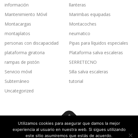
información
llanteras
Mantenimiento Móvil
Marimbas equipadas
Montacargas
Montacoches
montaplatos
neumatico
personas con discapacidad
Pipas para líquidos especiales
plataforma giratoria
Plataforma salva escaleras
rampas de pistón
SERRETECNO
Servicio móvil
Silla salva escaleras
Subterráneo
tutorial
Uncategorized
Utilizamos cookies para asegurar que damos la mejor
experiencia al usuario en nuestra web. Si sigues utilizando
Copyright © 2026 Elevadores Residenciales
–
Tema
OnePress
este sitio asumiremos que estás de acuerdo.