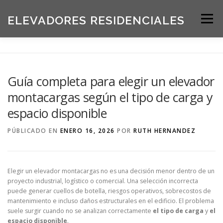
Saltar
al
ELEVADORES RESIDENCIALES
Menú
contenido
INICIO
PRODUCTOS
Guía completa para elegir un elevador
montacargas según el tipo de carga y
SOLICITE UNA COTIZACIÓN
BLOG
espacio disponible
PÚBLICADO EN
ENERO 16, 2026
POR
RUTH HERNANDEZ
ACERCA DE NOSOTROS
Elegir un elevador montacargas no es una decisión menor dentro de un
proyecto industrial, logístico o comercial. Una selección incorrecta
puede generar cuellos de botella, riesgos operativos, sobrecostos de
mantenimiento e incluso daños estructurales en el edificio. El problema
suele surgir cuando no se analizan correctamente
el tipo de carga
y
el
espacio disponible
.