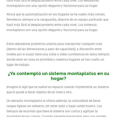
hará más fácil el desplazamiento entre cada nivel. Los elevadores
montaplatos son una opción elegante y funcional para su hogar.
Ahora que la automatización en los hogares se ha vuelto más común,
Serretecno siempre a la vanguardia, dispone de un equipo particular que
hará más fácil el desplazamiento entre cada nivel. Los sistemas
montaplatos son una opción elegante y funcional para su hogar.
Estos elevadores podremos usarlos para transportar cualquier cosa
(dentro de las dimensiones y peso de capacidad), a discreción entre
niveles por si acaso tiene una visita o vídeo conferencia en estos tiempos
donde estar en casa es prioridad y nuestros hogares se han vuelto un
lugar de trabajo.
¿Ya contempló un sistema montaplatos en su
hogar?
Imagine lo ágil que se vuelve un espacio cuando implementa un sistema
que le ayude a llevar objetos de un nivel a otro.
Un elevador montaplatos le ofrece además, la comodidad de llevar
cargas ligeras sin esfuerzo, sin tener subir o bajar usted mismo. Los
tiempos de recorrido que tiene el sistema son cortos y agilizan la
movilidad de las cargas. Cuando necesite transportar algo con rapidez,