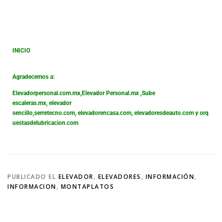
INICIO
Agradecemos a:
Elevadorpersonal.com.mx
,
Elevador Personal.mx ,
Sube
escaleras.mx
,
elevador
sencillo,
serretecno.com,
elevadorencasa.com,
elevadoresdeauto.com
y
orq
uestasdelubricacion.com
PUBLICADO EL
ELEVADOR
,
ELEVADORES
,
INFORMACIÓN
,
INFORMACION
,
MONTAPLATOS