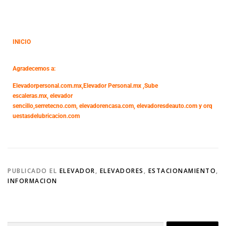
INICIO
Agradecemos a:
Elevadorpersonal.com.mx
,
Elevador Personal.mx ,
Sube
escaleras.mx
,
elevador
sencillo,
serretecno.com,
elevadorencasa.com,
elevadoresdeauto.com
y
orq
uestasdelubricacion.com
PUBLICADO EL
ELEVADOR
,
ELEVADORES
,
ESTACIONAMIENTO
,
INFORMACION