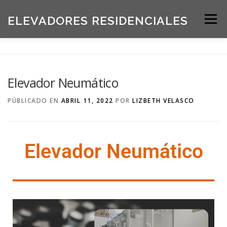
ELEVADORES RESIDENCIALES
Menú
INICIO
PRODUCTOS
Elevador Neumático
SOLICITE UNA COTIZACIÓN
BLOG
PÚBLICADO EN
ABRIL 11, 2022
POR
LIZBETH VELASCO
ACERCA DE NOSOTROS
Elevador Neumático