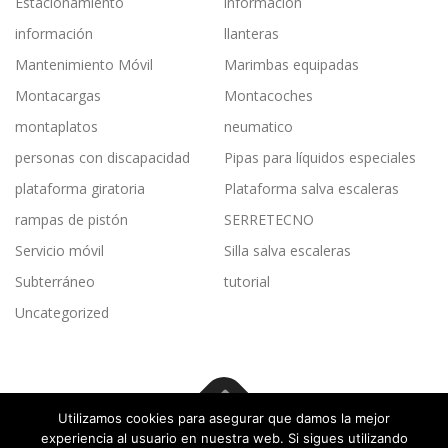
Estacionamiento
informacion
información
llanteras
Mantenimiento Móvil
Marimbas equipadas
Montacargas
Montacoches
montaplatos
neumatico
personas con discapacidad
Pipas para líquidos especiales
plataforma giratoria
Plataforma salva escaleras
rampas de pistón
SERRETECNO
Servicio móvil
Silla salva escaleras
Subterráneo
tutorial
Uncategorized
Utilizamos cookies para asegurar que damos la mejor
experiencia al usuario en nuestra web. Si sigues utilizando