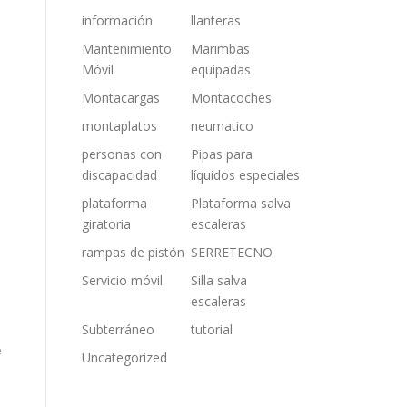
información
llanteras
Mantenimiento
Marimbas
Móvil
equipadas
Montacargas
Montacoches
montaplatos
neumatico
personas con
Pipas para
discapacidad
líquidos especiales
plataforma
Plataforma salva
giratoria
escaleras
rampas de pistón
SERRETECNO
Servicio móvil
Silla salva
escaleras
Subterráneo
tutorial
e
Uncategorized
,