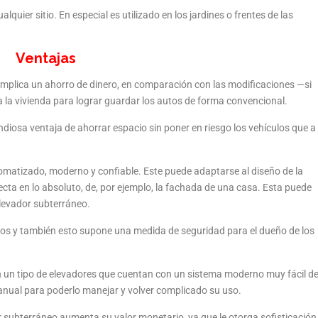
quier sitio. En especial es utilizado en los jardines o frentes de las
Ventajas
s implica un ahorro de dinero, en comparación con las modificaciones —si
a la vivienda para lograr guardar los autos de forma convencional.
diosa ventaja de ahorrar espacio sin poner en riesgo los vehículos que a
utomatizado, moderno y confiable. Este puede adaptarse al diseño de la
ecta en lo absoluto, de, por ejemplo, la fachada de una casa. Esta puede
elevador subterráneo.
utos y también esto supone una medida de seguridad para el dueño de los
n un tipo de elevadores que cuentan con un sistema moderno muy fácil d
manual para poderlo manejar y volver complicado su uso.
 subterráneo aumenta su valor monetario, ya que le otorga sofisticación