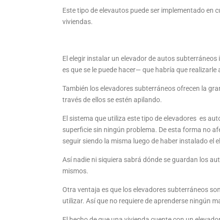
Este tipo de elevautos puede ser implementado en cual
viviendas.
El elegir instalar un elevador de autos subterráneo
es que se le puede hacer— que habría que realizarle 
También los elevadores subterráneos ofrecen la gran
través de ellos se estén apilando.
El sistema que utiliza este tipo de elevadores es a
superficie sin ningún problema. De esta forma no af
seguir siendo la misma luego de haber instalado el 
Así nadie ni siquiera sabrá dónde se guardan los a
mismos.
Otra ventaja es que los elevadores subterráneos so
utilizar. Así que no requiere de aprenderse ningún 
El hecho de que una vivienda cuente con un elevador