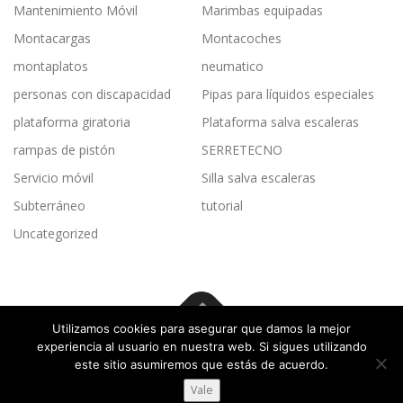
Mantenimiento Móvil
Marimbas equipadas
Montacargas
Montacoches
montaplatos
neumatico
personas con discapacidad
Pipas para líquidos especiales
plataforma giratoria
Plataforma salva escaleras
rampas de pistón
SERRETECNO
Servicio móvil
Silla salva escaleras
Subterráneo
tutorial
Uncategorized
Utilizamos cookies para asegurar que damos la mejor
experiencia al usuario en nuestra web. Si sigues utilizando
Copyright © 2026 Elevadores Residenciales
–
Tema
OnePress
este sitio asumiremos que estás de acuerdo.
hecho por FameThemes
Vale