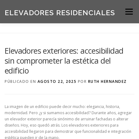
Saltar
al
ELEVADORES RESIDENCIALES
Menú
contenido
INICIO
PRODUCTOS
Elevadores exteriores: accesibilidad
sin comprometer la estética del
SOLICITE UNA COTIZACIÓN
BLOG
edificio
PÚBLICADO EN
AGOSTO 22, 2025
POR
RUTH HERNANDEZ
ACERCA DE NOSOTROS
La imagen de un edificio puede decir mucho: elegancia, historia,
modernidad. Pero ¿y si sumamos accesibilidad? Durante años, agregar
un elevador exterior parecía sinónimo de arruinar fachadas o alterar
diseños. Hoy, eso quedó atrás. Los elevadores exteriores para
accesibilidad llegaron para demostrar que funcionalidad e integración
estética pueden ir de la mano.