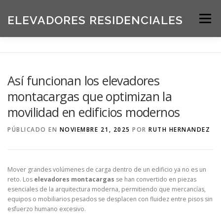
Saltar
al
ELEVADORES RESIDENCIALES
Menú
contenido
INICIO
PRODUCTOS
Así funcionan los elevadores
montacargas que optimizan la
SOLICITE UNA COTIZACIÓN
BLOG
movilidad en edificios modernos
PÚBLICADO EN
NOVIEMBRE 21, 2025
POR
RUTH HERNANDEZ
ACERCA DE NOSOTROS
Mover grandes volúmenes de carga dentro de un edificio ya no es un
reto. Los
elevadores montacargas
se han convertido en piezas
esenciales de la arquitectura moderna, permitiendo que mercancías,
equipos o mobiliarios pesados se desplacen con fluidez entre pisos sin
esfuerzo humano excesivo.