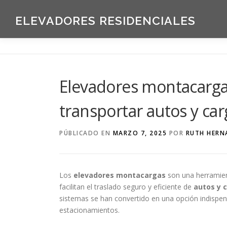
Saltar
al
ELEVADORES RESIDENCIALES
contenido
Elevadores montacargas
transportar autos y ca
PÚBLICADO EN
MARZO 7, 2025
POR
RUTH HERN
Los
elevadores montacargas
son una herramient
facilitan el traslado seguro y eficiente de
autos y 
sistemas se han convertido en una opción indispensa
estacionamientos.