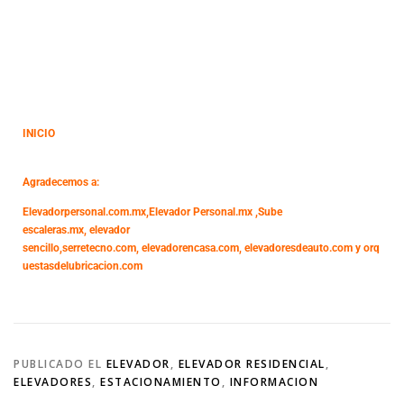
INICIO
Agradecemos a:
Elevadorpersonal.com.mx
,
Elevador Personal.mx ,
Sube
escaleras.mx
,
elevador
sencillo,
serretecno.com,
elevadorencasa.com,
elevadoresdeauto.com
y
orq
uestasdelubricacion.com
PUBLICADO EL
ELEVADOR
,
ELEVADOR RESIDENCIAL
,
ELEVADORES
,
ESTACIONAMIENTO
,
INFORMACION