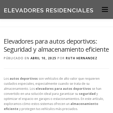
Saltar
al
ELEVADORES RESIDENCIALES
Menú
contenido
INICIO
PRODUCTOS
Elevadores para autos deportivos:
Seguridad y almacenamiento eficiente
SOLICITE UNA COTIZACIÓN
BLOG
PÚBLICADO EN
ABRIL 10, 2025
POR
RUTH HERNANDEZ
ACERCA DE NOSOTROS
Los
autos deportivos
son vehículos de alto valor que requieren
cuidados especiales, especialmente cuando se trata de su
almacenamiento. Los
elevadores para autos deportivos
se han
convertido en una solución ideal para garantizar su
seguridad
y
optimizar el espacio en garajes o estacionamientos. En este artículo,
exploramos cómo estos sistemas ofrecen un
almacenamiento
eficiente
y protegen tus vehículos más preciados.