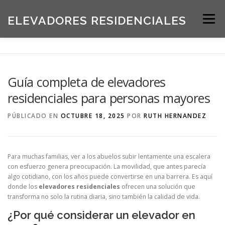
Saltar
al
ELEVADORES RESIDENCIALES
Menú
contenido
INICIO
PRODUCTOS
Guía completa de elevadores
residenciales para personas mayores
SOLICITE UNA COTIZACIÓN
BLOG
PÚBLICADO EN
OCTUBRE 18, 2025
POR
RUTH HERNANDEZ
ACERCA DE NOSOTROS
Para muchas familias, ver a los abuelos subir lentamente una escalera
con esfuerzo genera preocupación. La movilidad, que antes parecía
algo cotidiano, con los años puede convertirse en una barrera. Es aquí
donde los
elevadores residenciales
ofrecen una solución que
transforma no solo la rutina diaria, sino también la calidad de vida.
¿Por qué considerar un elevador en