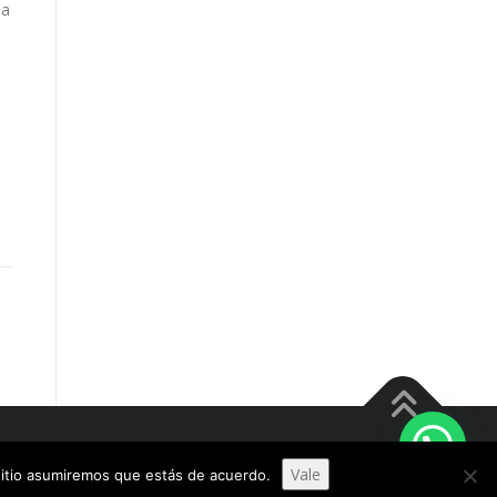
ma
meThemes
Vale
 sitio asumiremos que estás de acuerdo.