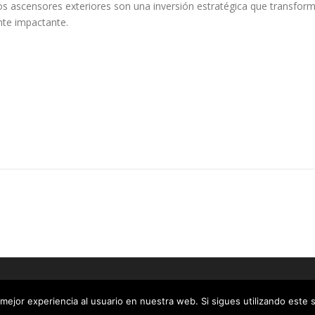
o, los ascensores exteriores son una inversión estratégica que transfor
nte impactante.
t © 2026 Elevadores Residenciales
–
Tema
OnePress
hecho por Fa
mejor experiencia al usuario en nuestra web. Si sigues utilizando este