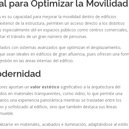
l para Optimizar la Movilidad
s
es su capacidad para mejorar la movilidad dentro de edificios
 exterior de la estructura, permiten un acceso directo a los distintos
o es especialmente útil en espacios públicos como centros comerciales,
itar el tránsito de un gran número de personas.
talados con sistemas avanzados que optimizan el desplazamiento,
ue sean ideales en edificios de gran afluencia, pues ofrecen una for
stión en las áreas internas del edificio.
odernidad
iores aportan un
valor estético
significativo a la arquitectura del
ados en materiales transparentes, como vidrio, lo que permite una
suarios una experiencia panorámica mientras se trasladan entre los
 y sofisticado al edificio, sino que también destaca sus líneas
nmueble.
izarse en materiales, acabados e iluminación, adaptándose al estilo