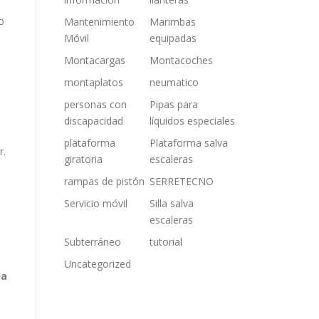
o
Mantenimiento
Marimbas
Móvil
equipadas
Montacargas
Montacoches
montaplatos
neumatico
personas con
Pipas para
discapacidad
líquidos especiales
plataforma
Plataforma salva
r.
giratoria
escaleras
rampas de pistón
SERRETECNO
Servicio móvil
Silla salva
escaleras
Subterráneo
tutorial
Uncategorized
la