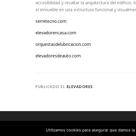
accesibilidad y resaltar la arquitectura del edifici
el inmueble en una estructura funcional y visualme
serretecno.com
elevadorencasa.com
orquestasdelubricacion.com
elevadoresdeauto.com
PUBLICADO EL
ELEVADORES
Copyrigh
Utilizamos cookies para asegurar que damos la 