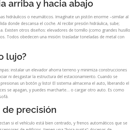
a arriba y hacia abajo
s hidráulicos o neumáticos. Imagínate un pistón enorme –similar al
a donde descansa el coche. Al recibir presión hidráulica, sube;
a. Existen otros diseños: elevadores de tornillo (como grandes husill
sos. Todos obedecen una misión: trasladar toneladas de metal con
o lujo?
ampas: instalar un elevador ahorra terreno y minimiza construcciones
uciar ni desgastar la estructura del estacionamiento. Cuando se
resionas un botón ¡y listo! El sistema almacena el auto, liberando el
uces se apagan, y puedes marcharte… o cargar otro auto. Es como
sofá.
 de precisión
tan si el vehículo está bien centrado, y frenos automáticos que se
ascensores de edificios, tienen una “hora punta”: docenas de