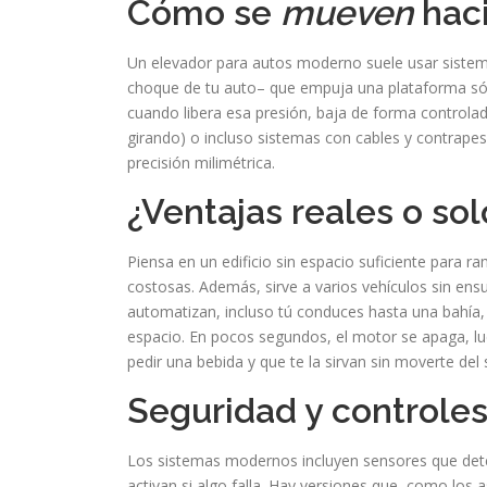
Cómo se
mueven
haci
Un elevador para autos moderno suele usar sistema
choque de tu auto– que empuja una plataforma sólid
cuando libera esa presión, baja de forma controlad
girando) o incluso sistemas con cables y contrape
precisión milimétrica.
¿Ventajas reales o sol
Piensa en un edificio sin espacio suficiente para r
costosas. Además, sirve a varios vehículos sin ens
automatizan, incluso tú conduces hasta una bahía, p
espacio. En pocos segundos, el motor se apaga, l
pedir una bebida y que te la sirvan sin moverte del 
Seguridad y controles
Los sistemas modernos incluyen sensores que detec
activan si algo falla. Hay versiones que, como los 