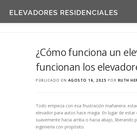
Saltar
al
ELEVADORES RESIDENCIALES
contenido
¿Cómo funciona un el
funcionan los elevado
PÚBLICADO EN
AGOSTO 16, 2025
POR
RUTH HE
Todo empieza con esa frustración mañanera: estaci
elevador para autos hace magia. En lugar de estar d
suavemente hacia arriba o hacia abajo, liberando pl
ingeniería con propósito.