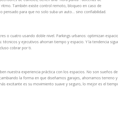
er ritmo. También existe control remoto, bloqueo en caso de
do pensado para que no solo suba un auto… sino confiabilidad.
 tres o cuatro usando doble nivel. Parkings urbanos: optimizan espaci
s: técnicos y ejecutivos ahorran tiempo y espacio. Y la tendencia sigu
luso cobrar por ti.
ben nuestra experiencia práctica con los espacios. No son sueños de
án cambiando la forma en que diseñamos garajes, ahorramos terreno y
más excitante es su movimiento suave y seguro, lo mejor es el tiemp