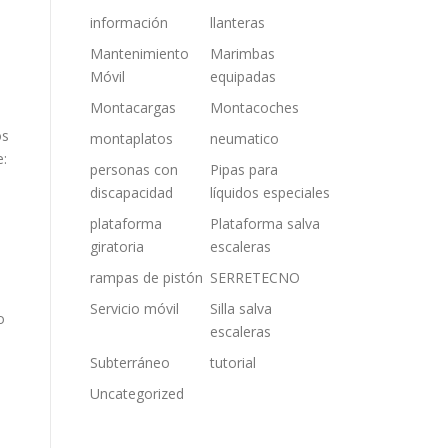
información
llanteras
Mantenimiento
Marimbas
Móvil
equipadas
Montacargas
Montacoches
os
montaplatos
neumatico
e:
personas con
Pipas para
discapacidad
líquidos especiales
plataforma
Plataforma salva
giratoria
escaleras
rampas de pistón
SERRETECNO
Servicio móvil
Silla salva
o
escaleras
Subterráneo
tutorial
Uncategorized