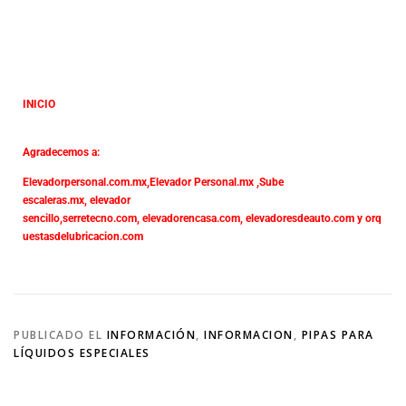
INICIO
Agradecemos a:
Elevadorpersonal.com.mx
,
Elevador Personal.mx ,
Sube
escaleras.mx
,
elevador
sencillo,
serretecno.com,
elevadorencasa.com,
elevadoresdeauto.com
y
orq
uestasdelubricacion.com
PUBLICADO EL
INFORMACIÓN
,
INFORMACION
,
PIPAS PARA
LÍQUIDOS ESPECIALES