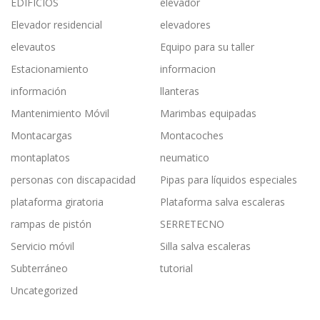
EDIFICIOS
elevador
Elevador residencial
elevadores
elevautos
Equipo para su taller
Estacionamiento
informacion
información
llanteras
Mantenimiento Móvil
Marimbas equipadas
Montacargas
Montacoches
montaplatos
neumatico
personas con discapacidad
Pipas para líquidos especiales
plataforma giratoria
Plataforma salva escaleras
rampas de pistón
SERRETECNO
Servicio móvil
Silla salva escaleras
Subterráneo
tutorial
Uncategorized