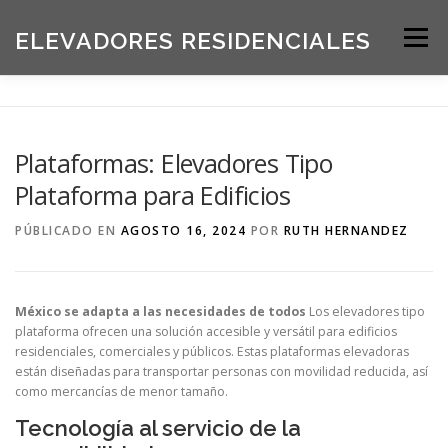
Saltar
al
ELEVADORES RESIDENCIALES
Menú
contenido
INICIO
PRODUCTOS
Plataformas: Elevadores Tipo
Plataforma para Edificios
SOLICITE UNA COTIZACIÓN
BLOG
PÚBLICADO EN
AGOSTO 16, 2024
POR
RUTH HERNANDEZ
ACERCA DE NOSOTROS
México se adapta a las necesidades de todos
Los elevadores tipo
plataforma ofrecen una solución accesible y versátil para edificios
residenciales, comerciales y públicos. Estas plataformas elevadoras
están diseñadas para transportar personas con movilidad reducida, así
como mercancías de menor tamaño.
Tecnología al servicio de la