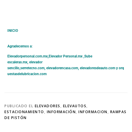
INICIO
Agradecemos a:
Elevadorpersonal.com.mx
,
Elevador Personal.mx ,
Sube
escaleras.mx
,
elevador
sencillo,
serretecno.com,
elevadorencasa.com,
elevadoresdeauto.com
y
orq
uestasdelubricacion.com
PUBLICADO EL
ELEVADORES
,
ELEVAUTOS
,
ESTACIONAMIENTO
,
INFORMACIÓN
,
INFORMACION
,
RAMPAS
DE PISTÓN