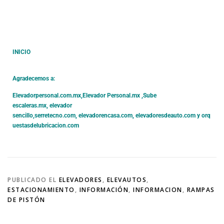
INICIO
Agradecemos a:
Elevadorpersonal.com.mx
,
Elevador Personal.mx ,
Sube
escaleras.mx
,
elevador
sencillo,
serretecno.com,
elevadorencasa.com,
elevadoresdeauto.com
y
orq
uestasdelubricacion.com
PUBLICADO EL
ELEVADORES
,
ELEVAUTOS
,
ESTACIONAMIENTO
,
INFORMACIÓN
,
INFORMACION
,
RAMPAS
DE PISTÓN