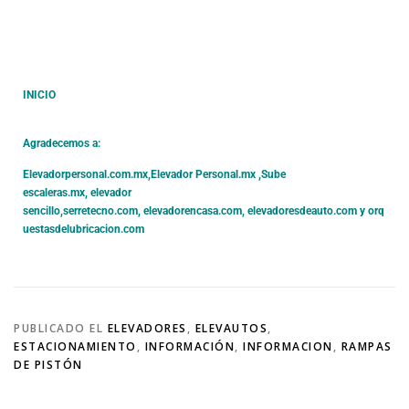
INICIO
Agradecemos a:
Elevadorpersonal.com.mx
,
Elevador Personal.mx ,
Sube
escaleras.mx
,
elevador
sencillo,
serretecno.com,
elevadorencasa.com,
elevadoresdeauto.com
y
orq
uestasdelubricacion.com
PUBLICADO EL
ELEVADORES
,
ELEVAUTOS
,
ESTACIONAMIENTO
,
INFORMACIÓN
,
INFORMACION
,
RAMPAS
DE PISTÓN