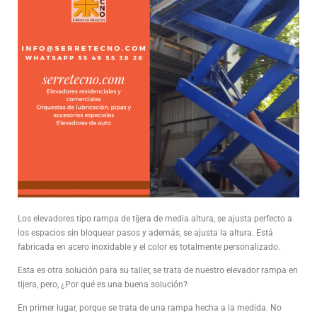
Los elevadores tipo rampa de tijera de media altura, se ajusta perfecto a
los espacios sin bloquear pasos y además, se ajusta la altura. Está
fabricada en acero inoxidable y el color es totalmente personalizado.
Esta es otra solución para su taller, se trata de nuestro elevador rampa en
tijera, pero, ¿Por qué es una buena solución?
En primer lugar, porque se trata de una rampa hecha a la medida. No