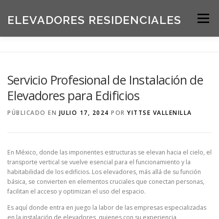
Saltar
al
ELEVADORES RESIDENCIALES
Menú
contenido
INICIO
PRODUCTOS
Servicio Profesional de Instalación de
Elevadores para Edificios
SOLICITE UNA COTIZACIÓN
BLOG
PÚBLICADO EN
JULIO 17, 2024
POR
YITTSE VALLENILLA
ACERCA DE NOSOTROS
En México, donde las imponentes estructuras se elevan hacia el cielo, el
transporte vertical se vuelve esencial para el funcionamiento y la
habitabilidad de los edificios. Los elevadores, más allá de su función
básica, se convierten en elementos cruciales que conectan personas,
facilitan el acceso y optimizan el uso del espacio.
Es aquí donde entra en juego la labor de las empresas especializadas
en la instalación de elevadores, quienes con su experiencia,