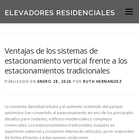
Saltar
al
ELEVADORES RESIDENCIALES
Menú
contenido
INICIO
PRODUCTOS
Ventajas de los sistemas de
estacionamiento vertical frente a los
SOLICITE UNA COTIZACIÓN
BLOG
estacionamientos tradicionales
PÚBLICADO EN
ENERO 28, 2026
POR
RUTH HERNANDEZ
ACERCA DE NOSOTROS
La creciente densidad urbana y el aumento sostenido del parque
automotor han convertido al estacionamiento en uno de los principales
desafíos para ciudades, edificios residenciales y complejos
comerciales. Los estacionamientos tradicionales, basados en
superficies extensas y circulación interna de vehículos, ya no responden
de forma eficiente a estas nuevas condiciones.