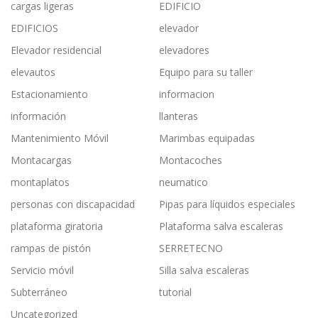
cargas ligeras
EDIFICIO
EDIFICIOS
elevador
Elevador residencial
elevadores
elevautos
Equipo para su taller
Estacionamiento
informacion
información
llanteras
Mantenimiento Móvil
Marimbas equipadas
Montacargas
Montacoches
montaplatos
neumatico
personas con discapacidad
Pipas para líquidos especiales
plataforma giratoria
Plataforma salva escaleras
rampas de pistón
SERRETECNO
Servicio móvil
Silla salva escaleras
Subterráneo
tutorial
Uncategorized