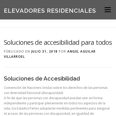
Saltar
al
ELEVADORES RESIDENCIALES
Menú
contenido
INICIO
PRODUCTOS
Soluciones de accesibilidad para todos
SOLICITE UNA COTIZACIÓN
BLOG
PÚBLICADO EN
JULIO 31, 2018
POR
ANGEL AGUILAR
VILLARROEL
ACERCA DE NOSOTROS
Soluciones de Accesibilidad
Convención de Naciones Unidas sobre los derechos de las personas
con diversidad funcional (discapacidad)
A fin de que las personas con discapacidad puedan vivir en forma
independiente y participar plenamente en todos los aspectos de la
vida, los Estados Partes adoptarán medidas pertinentes para asegurar
el acceso de las personas con discapacidad, en igualdad de