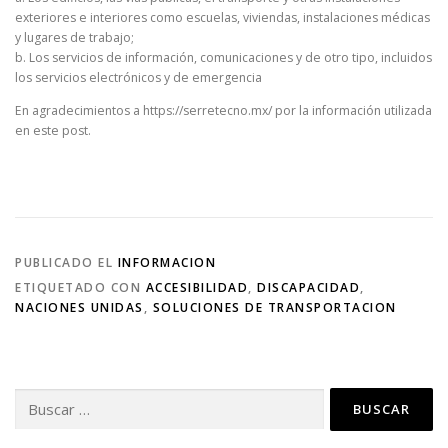
exteriores e interiores como escuelas, viviendas, instalaciones médicas
y lugares de trabajo;
b. Los servicios de información, comunicaciones y de otro tipo, incluidos
los servicios electrónicos y de emergencia
En agradecimientos a https://serretecno.mx/ por la información utilizada
en este post.
PUBLICADO EL
INFORMACION
ETIQUETADO CON
ACCESIBILIDAD
,
DISCAPACIDAD
,
NACIONES UNIDAS
,
SOLUCIONES DE TRANSPORTACION
Buscar: