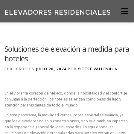
Saltar
al
ELEVADORES RESIDENCIALES
Menú
contenido
INICIO
PRODUCTOS
Soluciones de elevación a medida para
hoteles
SOLICITE UNA COTIZACIÓN
BLOG
PÚBLICADO EN
JULIO 20, 2024
POR
YITTSE VALLENILLA
ACERCA DE NOSOTROS
En el vibrante corazón de México, donde la hospitalidad y el confort se
conjugan a la perfección, los hoteles se erigen como oasis de lujo y
atención para visitantes de todo el mundo.
En este panorama, la movilidad vertical cobra especial relevancia, ya
que los elevadores no solo conectan pisos, sino que también impactan
en la experiencia general de los huéspedes. Es aquí donde las
soluciones de elevación personalizadas para hoteles entran en juego,