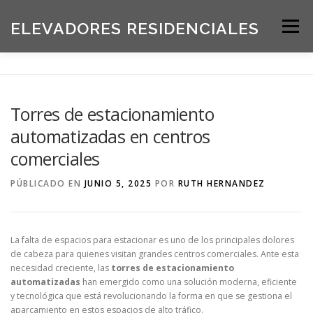
Saltar
al
ELEVADORES RESIDENCIALES
Menú
contenido
INICIO
PRODUCTOS
Torres de estacionamiento
automatizadas en centros
SOLICITE UNA COTIZACIÓN
BLOG
comerciales
PÚBLICADO EN
JUNIO 5, 2025
POR
RUTH HERNANDEZ
ACERCA DE NOSOTROS
La falta de espacios para estacionar es uno de los principales dolores
de cabeza para quienes visitan grandes centros comerciales. Ante esta
necesidad creciente, las
torres de estacionamiento
automatizadas
han emergido como una solución moderna, eficiente
y tecnológica que está revolucionando la forma en que se gestiona el
aparcamiento en estos espacios de alto tráfico.