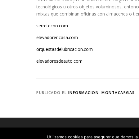
tecnológicos u otros objetos voluminosos, entonce
mixtas que combinan oficinas con almacenes o tien
serretecno.com
elevadorencasa.com
orquestasdelubricacion.com
elevadoresdeauto.com
PUBLICADO EL
INFORMACION
,
MONTACARGAS
Copyrigh
Utilizamos cookies para asegurar que damos la 