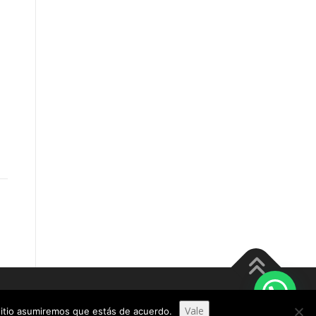
meThemes
Vale
 sitio asumiremos que estás de acuerdo.