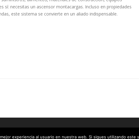
s sí: necesitas un ascensor montacargas. Incluso en propiedades
das, este sistema se convierte en un aliado indispensable.
t © 2026 Elevadores Residenciales
–
Tema
OnePress
hecho por Fa
mejor experiencia al usuario en nuestra web. Si sigues utilizando este