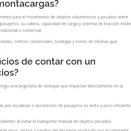
 montacargas?
mente para el movimiento de objetos voluminosos y pesados entre
e pasajeros, su cabina, capacidad de carga y sistema de tracción están
industrial o comercial.
oteles, centros comerciales, bodegas y torres de oficinas que
.
icios de contar con un
ios?
sigo una larga lista de ventajas que impactan directamente en la
as por escaleras o ascensores de pasajeros es lento y poco eficiente
ccidentes al evitar el transporte manual de objetos pesados.
tege pisos, muros y pasillos del desgaste producido por el constante