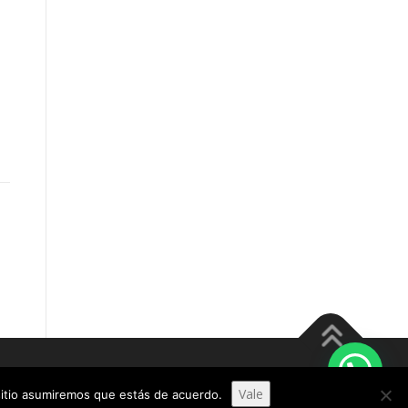
meThemes
Vale
 sitio asumiremos que estás de acuerdo.