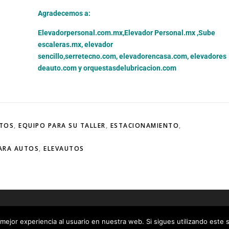
Agradecemos a:
Elevadorpersonal.com.mx
,
Elevador Personal.mx ,
Sube
escaleras.mx
,
elevador
sencillo,
serretecno.com,
elevadorencasa.com,
elevadores
deauto.com
y
orquestasdelubricacion.com
UTOS
,
EQUIPO PARA SU TALLER
,
ESTACIONAMIENTO
,
ARA AUTOS
,
ELEVAUTOS
t © 2026 Elevadores Residenciales
–
Tema
OnePress
hecho por Fa
mejor experiencia al usuario en nuestra web. Si sigues utilizando este