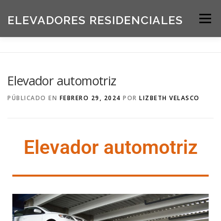
ELEVADORES RESIDENCIALES
Menú
INICIO
PRODUCTOS
Elevador automotriz
SOLICITE UNA COTIZACIÓN
BLOG
PÚBLICADO EN
FEBRERO 29, 2024
POR
LIZBETH VELASCO
ACERCA DE NOSOTROS
Elevador automotriz