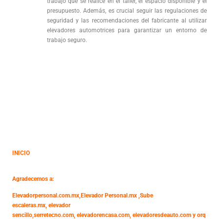
trabajo que se realice en el taller, el espacio disponible y el
presupuesto. Además, es crucial seguir las regulaciones de
seguridad y las recomendaciones del fabricante al utilizar
elevadores automotrices para garantizar un entorno de
trabajo seguro.
INICIO
Agradecemos a:
Elevadorpersonal.com.mx
,
Elevador Personal.mx ,
Sube
escaleras.mx
,
elevador
sencillo,
serretecno.com,
elevadorencasa.com,
elevadoresdeauto.com
y
orq